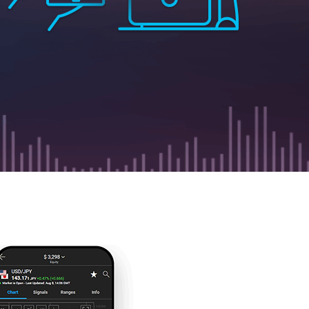
ian - Русский
ish - Español
 - ไทย