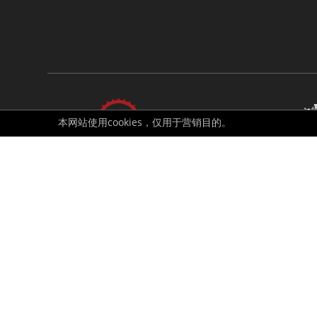
本网站使用cookies，仅用于营销目的。
由BVI FSC授权
伦
此网站由Formula Investment House Ltd.营运