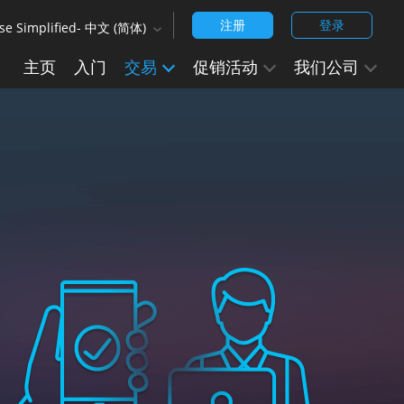
注册
登录
se Simplified- 中文 (简体)
‹
主页
入门
交易
促销活动
我们公司
ish (Arabic)
Arabic - العربيه
ese Simplified - 中文 (简体)
ese Traditional - 中文 (繁體)
ish
ish (India)
 - हिन्दी
anese - 日本語
ean - 한국어 (대한민국)
uguese - Português