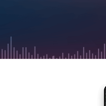
Russ
Span
Thai