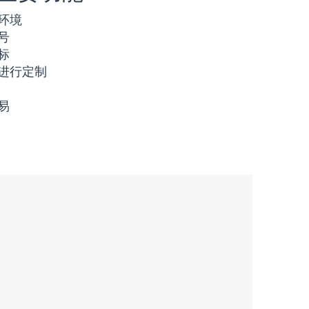
环境
号
标
进行定制
易