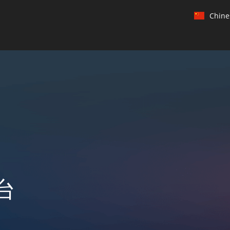
Chine
Engl
Chin
Chin
Engl
Engl
Hindi
台
Jap
Kor
Port