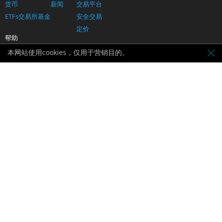
货币
新闻
交易平台
ETFs交易所基金
安全交易
定价
帮助
联系我们
本网站使用cookies，仅用于营销目的。
支持和常见问题解答
支付方式
保持联系：
由BVI FSC授权
伦敦证券交易所数据提供商