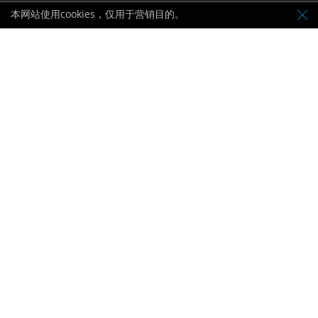
定价
本网站使用cookies，仅用于营销目的。
帮助
联系我们
支持和常见问题解答
支付方式
保持联系：
由BVI FSC授权
伦敦证券交易所数据提供商