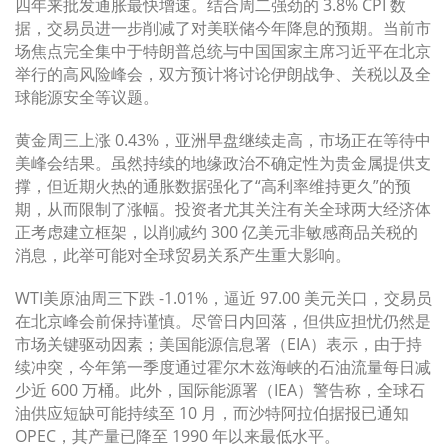
四年来批发通胀最快增速。结合周二强劲的 3.8% CPI 数
据，交易员进一步削减了对美联储今年降息的预期。当前市
场焦点完全集中于特朗普总统与中国国家主席习近平在北京
举行的高风险峰会，双方预计将讨论伊朗战争、关税以及全
球能源安全等议题。
黄金周三上涨 0.43%，亚洲早盘继续走高，市场正在等待中
美峰会结果。虽然持续的地缘政治不确定性为贵金属提供支
撑，但近期火热的通胀数据强化了“高利率维持更久”的预
期，从而限制了涨幅。投资者尤其关注有关全球两大经济体
正考虑建立框架，以削减约 300 亿美元非敏感商品关税的
消息，此举可能对全球贸易关系产生重大影响。
WTI美原油周三下跌 -1.01%，逼近 97.00 美元关口，交易员
在北京峰会前保持谨慎。尽管日内回落，但供应担忧仍然是
市场关键驱动因素；美国能源信息署（EIA）表示，由于持
续冲突，今年第一季度通过霍尔木兹海峡的石油流量每日减
少近 600 万桶。此外，国际能源署（IEA）警告称，全球石
油供应短缺可能持续至 10 月，而沙特阿拉伯据报已通知
OPEC，其产量已降至 1990 年以来最低水平。