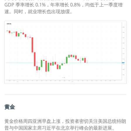
GDP 季率增长 0.1%，年率增长 0.8%，均低于上一季度增
速。同时，就业增长也出现放缓。
黄金
黄金价格周四亚洲早盘上涨，投资者密切关注美国总统特朗
普与中国国家主席习近平在北京举行峰会的最新进展。