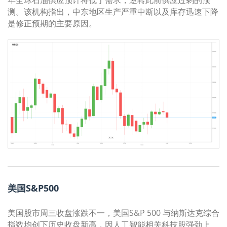
测。该机构指出，中东地区生产严重中断以及库存迅速下降
是修正预期的主要原因。
美国S&P500
美国股市周三收盘涨跌不一，美国S&P 500 与纳斯达克综合
指数均创下历史收盘新高，因人工智能相关科技股强劲上