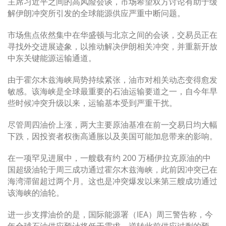
主席习近平之间的高风险会谈，市场希望双方讨论有助于缓
解伊朗冲突所引发的全球能源供应严重中断问题。
市场焦点依然集中在华盛顿与北京之间的会谈，交易员正在
寻找外交进展迹象，以推动解决伊朗相关冲突，并重新开放
中东关键能源运输通道。
由于霍尔木兹海峡局势持续紧张，油市对相关动态变得愈发
敏感。该海峡是全球最重要的石油运输要道之一，自今年早
些时候冲突升级以来，运输基本受到严重干扰。
尽管周四油价上涨，两大主要原油基准在前一交易日均大幅
下跌，因投资者权衡高通胀以及美国可能加息带来的影响。
在一项罕见进展中，一艘载有约 200 万桶伊拉克原油的中
国超级油轮于周三成功通过霍尔木兹海峡，此前因冲突已在
海湾滞留超过两个月。这也是冲突爆发以来第三艘成功通过
该海峡的油轮。
进一步支撑油价的是，国际能源署（IEA）周三警告称，今
年全球石油供应预计将低于需求，逆转此前供应过剩的预