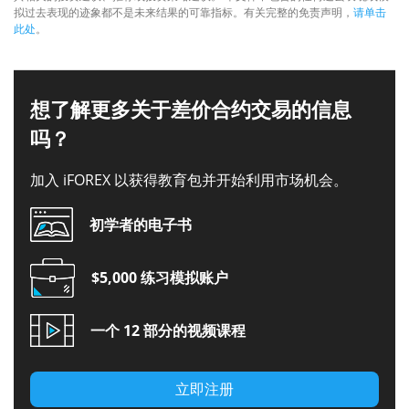
拟过去表现的迹象都不是未来结果的可靠指标。有关完整的免责声明，
请单击
此处
。
想了解更多关于差价合约交易的信息
吗？
加入 iFOREX 以获得教育包并开始利用市场机会。
初学者的电子书
$5,000 练习模拟账户
一个 12 部分的视频课程
立即注册