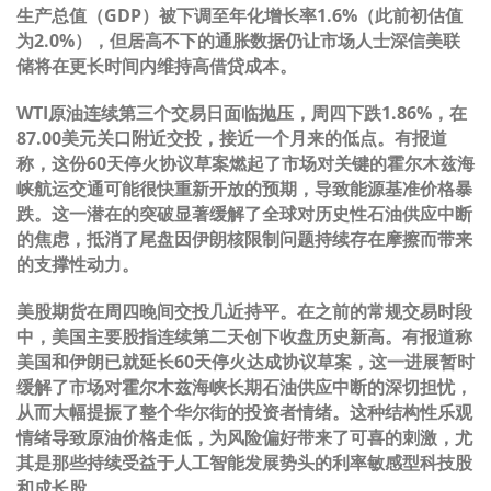
生产总值（GDP）被下调至年化增长率1.6%（此前初估值
为2.0%），但居高不下的通胀数据仍让市场人士深信美联
储将在更长时间内维持高借贷成本。
WTI原油连续第三个交易日面临抛压，周四下跌1.86%，在
87.00美元关口附近交投，接近一个月来的低点。有报道
称，这份60天停火协议草案燃起了市场对关键的霍尔木兹海
峡航运交通可能很快重新开放的预期，导致能源基准价格暴
跌。这一潜在的突破显著缓解了全球对历史性石油供应中断
的焦虑，抵消了尾盘因伊朗核限制问题持续存在摩擦而带来
的支撑性动力。
美股期货在周四晚间交投几近持平。在之前的常规交易时段
中，美国主要股指连续第二天创下收盘历史新高。有报道称
美国和伊朗已就延长60天停火达成协议草案，这一进展暂时
缓解了市场对霍尔木兹海峡长期石油供应中断的深切担忧，
从而大幅提振了整个华尔街的投资者情绪。这种结构性乐观
情绪导致原油价格走低，为风险偏好带来了可喜的刺激，尤
其是那些持续受益于人工智能发展势头的利率敏感型科技股
和成长股。