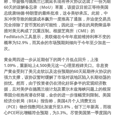
称，华盛顿与德黑兰已就延长现有停火协议达成了一份为期
60天的谅解备忘录（MoU）草案，该提议目前正等待美国
总统唐纳德·特朗普的最终批准，这令美钞承压。此前，中
东冲突导致的能源成本飙升一度推高了通胀，并迫使交易员
完全排除了货币宽松的可能性，因此这一潜在的局势降温举
措对美元构成了沉重压制。根据芝商所（CME）的
FedWatch工具显示，美联储在今年年底前维持利率不变的
概率为52.9%，而其余的市场预期则倾向于今年至少加息一
次。
黄金周四进一步从近期创下的两个月低点回升，上涨
1.09%，重新站上4,500美元这一心理里程碑关口。非息资
产黄金受到了美元走软以及这份预期的60天延期停火协议的
强力支撑，该协议暂时缓解了市场对该地区陷入长期动荡的
担忧。然而，由于投资者仍在消化好坏参半的宏观经济数
据，且对美伊在德黑兰核计划及霍尔木兹海峡问题上的根深
蒂固分歧抱有潜在怀疑，金价的进一步涨幅受到限制。美国
经济分析局（BEA）报告称，美国4月个人消费支出
（PCE）物价指数同比加速升至3.8%，创下三年新高，而核
心PCE环比增幅符合预期，为3.3%。尽管美国第一季度国内