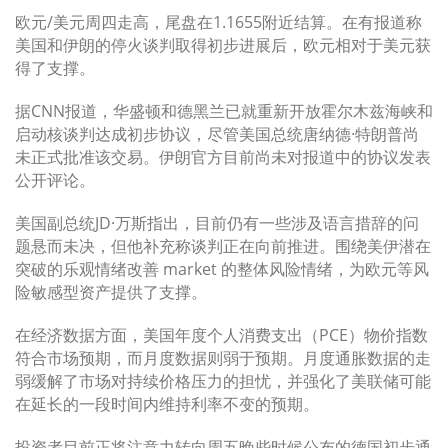
欧元/美元周四走高，尾盘在1.1655附近结算。在有报道称
美国和伊朗的停火谈判取得初步进展后，欧元相对于美元获
得了支撑。
据CNN报道，华盛顿和德黑兰已就重新开放霍尔木兹海峡和
启动核谈判达成初步协议，尽管美国总统唐纳德·特朗普尚
未正式批准该交易。伊朗官方目前尚未对报道中的协议发表
公开评论。
美国副总统JD·万斯指出，目前仍有一些涉及语言措辞的问
题悬而未决，但他补充称谈判正在向前推进。围绕美伊潜在
突破的乐观情绪改善 market 的整体风险情绪，为欧元等风
险敏感型资产提供了支撑。
在经济数据方面，美国年度个人消费支出（PCE）物价指数
符合市场预期，而月度数据则弱于预期。月度通胀数据的走
弱缓解了市场对持续价格压力的担忧，并强化了美联储可能
在延长的一段时间内维持利率不变的预期。
投资者目前正将注意力转向周五晚些时候公布的德国初步通