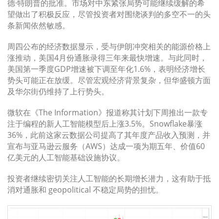
德·特朗普的批准。市场对中东紧张局势可能继续缓解的希
望做出了积极反应，尽管投资者对围绕谈判的多空不一的头
条新闻依然敏感。
周四公布的经济数据显示，受与伊朗冲突相关的能源价格上
涨推动，美国4月份通胀录得三年来最快增速。与此同时，
美国第一季度GDP增速被下调至年化1.6%，表明经济增长
势头可能正在放缓。尽管宏观经济背景复杂，但华盛顿方面
及华尔街仍维持了上行势头。
微软在《The Information》报道称其计划下周推出一款专
注于编程的新人工智能模型后上涨3.5%。Snowflake暴涨
36%，此前这家云数据公司提高了其年度产品收入预测，并
宣布与亚马逊云服务（AWS）达成一项为期五年、价值60
亿美元的人工智能基础设施协议。
投资者继续密切关注人工智能的长期增长潜力，这有助于抵
消对通胀和 geopolitical 不稳定局势的担忧。