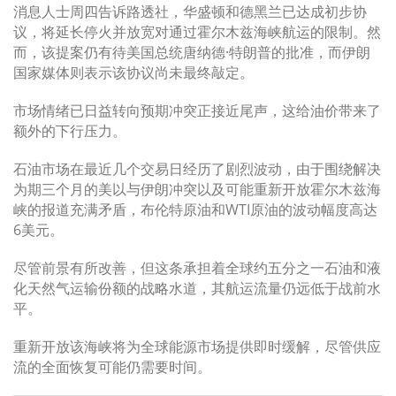
消息人士周四告诉路透社，华盛顿和德黑兰已达成初步协
议，将延长停火并放宽对通过霍尔木兹海峡航运的限制。然
而，该提案仍有待美国总统唐纳德·特朗普的批准，而伊朗
国家媒体则表示该协议尚未最终敲定。
市场情绪已日益转向预期冲突正接近尾声，这给油价带来了
额外的下行压力。
石油市场在最近几个交易日经历了剧烈波动，由于围绕解决
为期三个月的美以与伊朗冲突以及可能重新开放霍尔木兹海
峡的报道充满矛盾，布伦特原油和WTI原油的波动幅度高达
6美元。
尽管前景有所改善，但这条承担着全球约五分之一石油和液
化天然气运输份额的战略水道，其航运流量仍远低于战前水
平。
重新开放该海峡将为全球能源市场提供即时缓解，尽管供应
流的全面恢复可能仍需要时间。