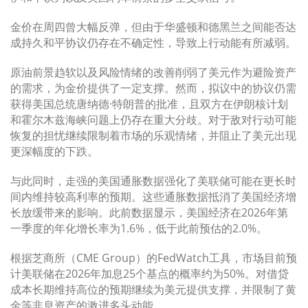
金价在周四曾大幅反弹，但由于华盛顿和德黑兰之间能否达
成持久和平协议仍存在不确定性，导致上行动能有所减弱。
原油前景趋软以及风险情绪的改善削弱了美元作为避险资产
的需求，为金价提供了一定支撑。然而，拟议中的协议仍需
获得美国总统唐纳德·特朗普的批准，且双方在伊朗核计划
和霍尔木兹海峡问题上仍存在重大分歧。对于敌对行动可能
恢复的担忧继续限制着市场的乐观情绪，并阻止了美元出现
更深幅度的下跌。
与此同时，走强的美国通胀数据强化了美联储可能在更长时
间内维持较高利率的预期。这些通胀数据抵消了美国经济增
长放缓带来的影响。此前数据显示，美国经济在2026年第
一季度的年化增长率为1.6%，低于此前预估的2.0%。
根据芝商所（CME Group）的FedWatch工具，市场目前预
计美联储在2026年加息25个基点的概率约为50%。对借贷
成本长期维持高位的预期继续为美元提供支撑，并限制了黄
金等非息资产的激进多头动能。