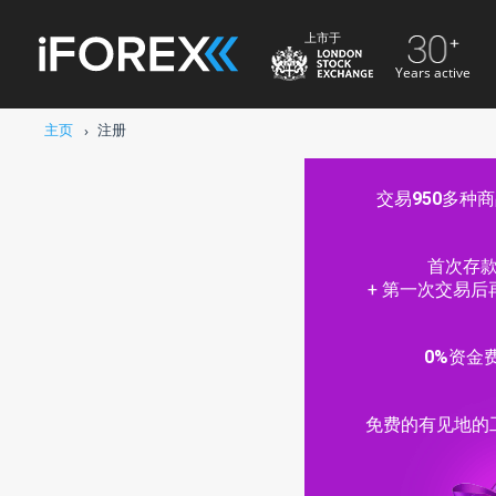
上市于
Years active
主页
注册
交易
950
多种商
996年以来受信赖的经纪商
首次存
金存放在隔离的银行账户中
+ 第一次交易后
完全授权和监管
0%
资金
免费的有见地的