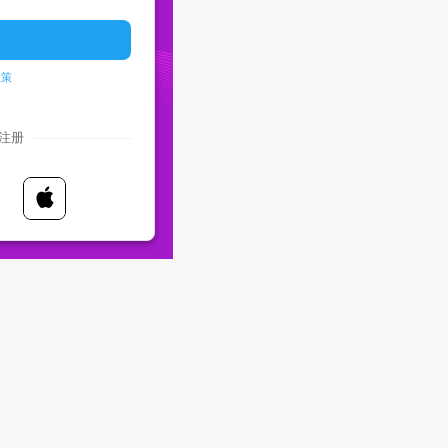
ian - Русский
ish - Español
政策
 - ไทย
注册