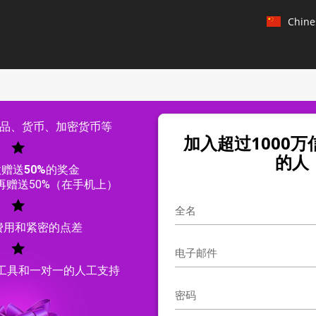
Chine
Engl
Chin
品、货币、加密货币等
Chin
加入超过1000万信
的人
Engl
款赠送
50%
的奖金
再赠送50%（在手机上）
Engl
Hindi
费用和紧密的点差
Jap
工具和一对一的人工支持
Kor
Port