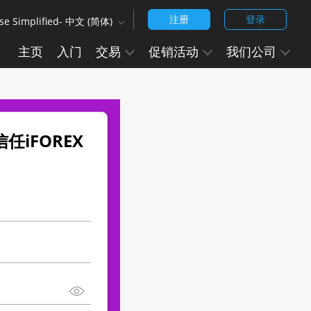
注册
登录
se Simplified- 中文 (简体)
‹
主页
入门
交易
促销活动
我们公司
ish (Arabic)
Arabic - العربيه
ese Simplified - 中文 (简体)
ese Traditional - 中文 (繁體)
任iFOREX
ish
ish (India)
 - हिन्दी
anese - 日本語
ean - 한국어 (대한민국)
uguese - Português